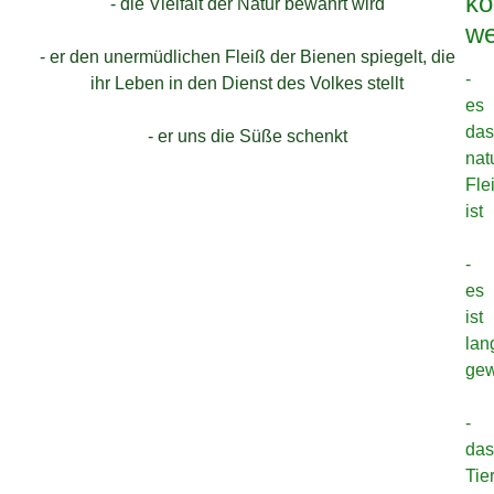
ko
- die Vielfalt der Natur bewahrt wird
we
- er den unermüdlichen Fleiß der Bienen spiegelt, die
-
ihr Leben in den Dienst des Volkes stellt
es
das
- er uns die Süße schenkt
nat
Fle
ist
-
es
ist
la
ge
-
das
Tie