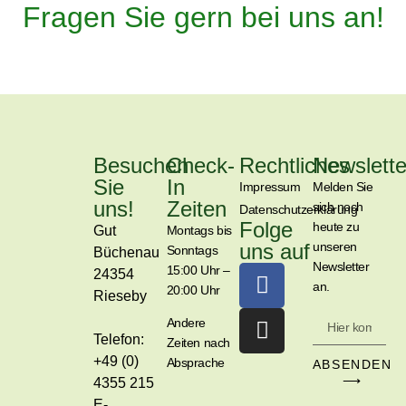
Fragen Sie gern bei uns an!
Besuchen
Check-
Rechtliches
Newslette
Sie
In
Impressum
Melden Sie
uns!
Zeiten
sich noch
Datenschutzerklärung
Folge
heute zu
Gut
Montags bis
uns auf
unseren
Sonntags
Büchenau
Newsletter
15:00 Uhr –
24354
an.
20:00 Uhr
Rieseby
Andere
Telefon:
Zeiten nach
+49 (0)
Absprache
ABSENDEN
⟶
4355 215
E-