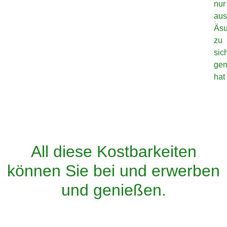
nur
aus
Äs
zu
sic
ge
hat
All diese Kostbarkeiten
können Sie bei und erwerben
und genießen.