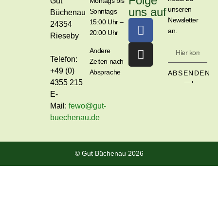
Folge
Gut
Montags bis
uns auf
unseren
Sonntags
Büchenau
Newsletter
15:00 Uhr –
24354
an.
20:00 Uhr
Rieseby
Andere
Telefon:
Zeiten nach
+49 (0)
Absprache
ABSENDEN
⟶
4355 215
E-
Mail:
fewo@gut-
buechenau.de
© Gut Büchenau 2026