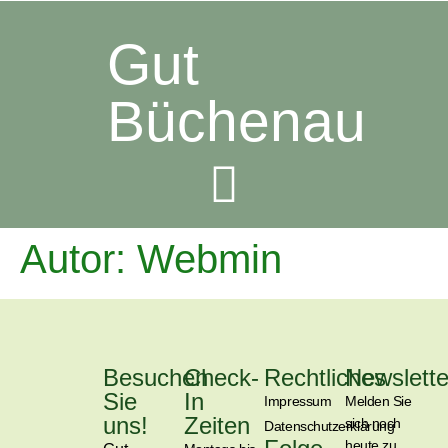
Gut
Büchenau
Autor:
Webmin
Besuchen
Check-
Rechtliches
Newslette
Sie
In
Impressum
Melden Sie
uns!
Zeiten
sich noch
Datenschutzerklärung
heute zu